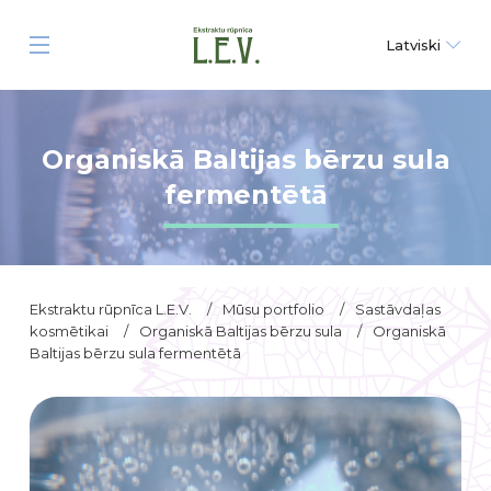
Latviski
Organiskā Baltijas bērzu sula
fermentētā
Ekstraktu rūpnīca L.E.V.
/
Mūsu portfolio
/
Sastāvdaļas
kosmētikai
/
Organiskā Baltijas bērzu sula
/
Organiskā
Baltijas bērzu sula fermentētā