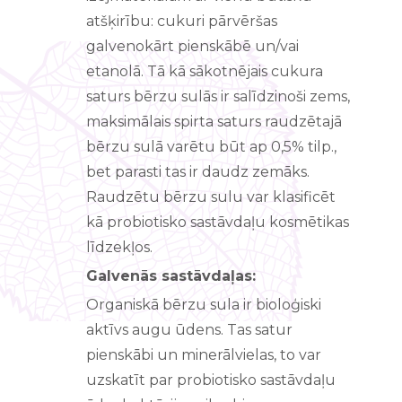
atšķirību: cukuri pārvēršas
galvenokārt pienskābē un/vai
etanolā. Tā kā sākotnējais cukura
saturs bērzu sulās ir salīdzinoši zems,
maksimālais spirta saturs raudzētajā
bērzu sulā varētu būt ap 0,5% tilp.,
bet parasti tas ir daudz zemāks.
Raudzētu bērzu sulu var klasificēt
kā probiotisko sastāvdaļu kosmētikas
līdzekļos.
Galvenās sastāvdaļas:
Organiskā bērzu sula ir bioloģiski
aktīvs augu ūdens. Tas satur
pienskābi un minerālvielas, to var
uzskatīt par probiotisko sastāvdaļu