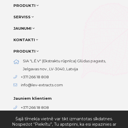
PRODUKTI
SERVISS
JAUNUMI
KONTAKTI
PRODUKTI
SIA "L.Ē.V" (Ekstraktu rūpnīca) Glūdas pagasts,
Jelgavas nov., LV-3040, Latvija
+371 266 18 808
info@lev-extracts.com
Jauniem klientiem
+371 266 18 808
+371 202 83 261
Šajā tīmekļa vietnē var tikt izmantotas sīkdatnes.
contact@lev-extracts.com
Nospiežot “Piekrītu”, Tu apstiprini, ka esi iepazinies ar