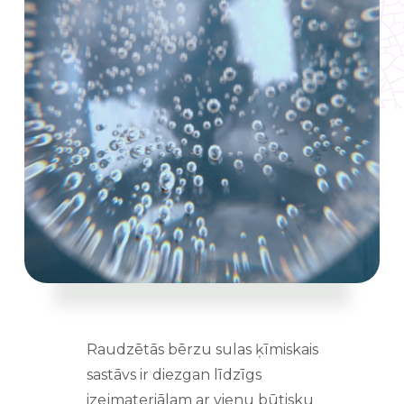
Raudzētās bērzu sulas ķīmiskais
sastāvs ir diezgan līdzīgs
izejmateriālam ar vienu būtisku