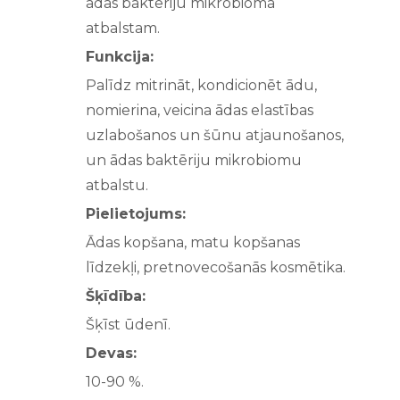
ādas baktēriju mikrobioma
atbalstam.
Funkcija:
Palīdz mitrināt, kondicionēt ādu,
nomierina, veicina ādas elastības
uzlabošanos un šūnu atjaunošanos,
un ādas baktēriju mikrobiomu
atbalstu.
Pielietojums:
Ādas kopšana, matu kopšanas
līdzekļi, pretnovecošanās kosmētika.
Šķīdība:
Šķīst ūdenī.
Devas:
10-90 %.