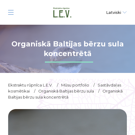
Latviski
Organiskā Baltijas bērzu sula
koncentrētā
Ekstraktu rūpnīca L.E.V.
/
Mūsu portfolio
/
Sastāvdaļas
kosmētikai
/
Organiskā Baltijas bērzu sula
/
Organiskā
Baltijas bērzu sula koncentrētā