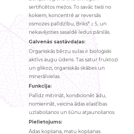
sertificētos mežos. To savāc tieši no
kokiem, koncentrē ar reversās
osmozes palīdzību, Briks° ≥ 5, un
nekavējoties sasaldē ledus pārslās.
Galvenās sastāvdaļas:
Organiskās bērzu sulas ir bioloģiski
aktīvs augu ūdens. Tas satur fruktozi
un glikozi, organiskās skābes un
minerālvielas.
Funkcija:
Palīdz mitrināt, kondicionēt ādu,
nomierināt, veicina ādas elastības
uzlabošanos un šūnu atjaunošanos.
Pielietojums:
Ādas kopšana, matu kopšanas