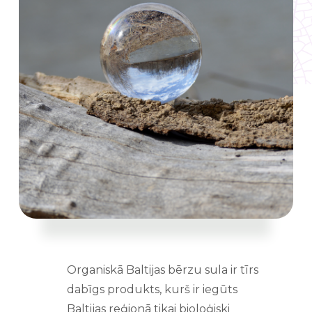
Organiskā Baltijas bērzu sula ir tīrs
dabīgs produkts, kurš ir iegūts
Baltijas reģionā tikai bioloģiski