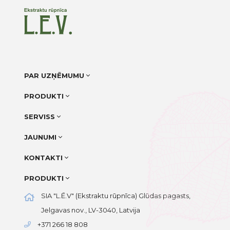
PAR UZŅĒMUMU
PRODUKTI
SERVISS
JAUNUMI
KONTAKTI
PRODUKTI
SIA "L.Ē.V" (Ekstraktu rūpnīca) Glūdas pagasts,
Jelgavas nov., LV-3040, Latvija
+371 266 18 808